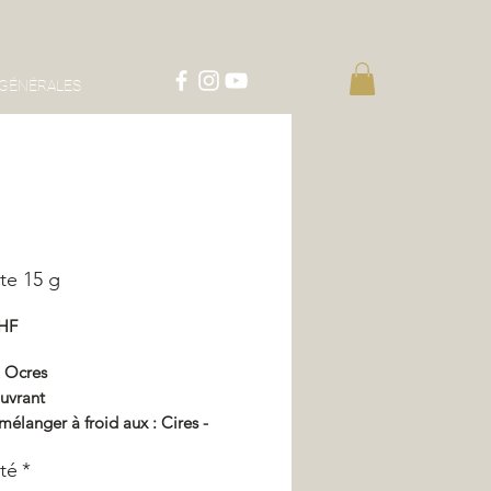
 GÉNÉRALES
te 15 g
Prix
CHF
& Ocres
uvrant
mélanger à froid aux : Cires -
or - Imprégnation - Vernis
té
*