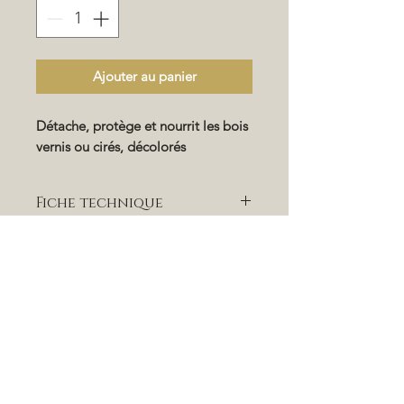
Ajouter au panier
Détache, protège et nourrit les bois
vernis ou cirés, décolorés
Fiche technique
Présentation:
Préparation bi-phase liquide
composée d’huile de lin, contient de
l’éthanol absolu à agiter avant
l’emploi.
Séchage:
Quelques minutes après le lustrage
Conditionnement:
Environ 25 m2 selon le support, par